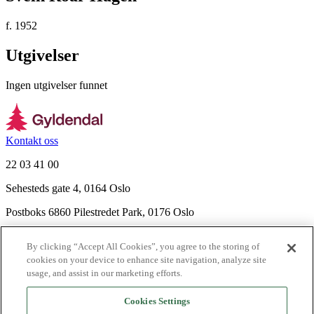
f. 1952
Utgivelser
Ingen utgivelser funnet
Kontakt oss
22 03 41 00
Sehesteds gate 4, 0164 Oslo
Postboks 6860 Pilestredet Park, 0176 Oslo
Finn frem
By clicking “Accept All Cookies”, you agree to the storing of
Nyhetsbrev
cookies on your device to enhance site navigation, analyze site
Ledige stillinger
usage, and assist in our marketing efforts.
Send inn manus
Cookies Settings
Om Gyldendal