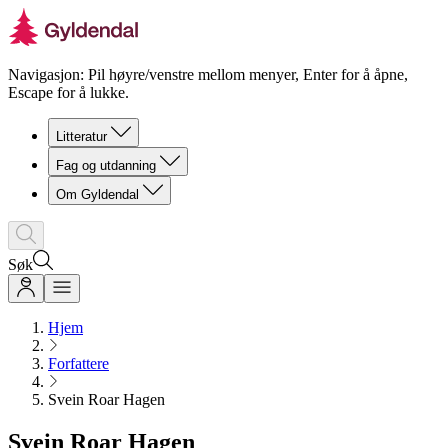
Navigasjon: Pil høyre/venstre mellom menyer, Enter for å åpne,
Escape for å lukke.
Litteratur
Fag og utdanning
Om Gyldendal
Søk
Hjem
Forfattere
Svein Roar Hagen
Svein Roar Hagen