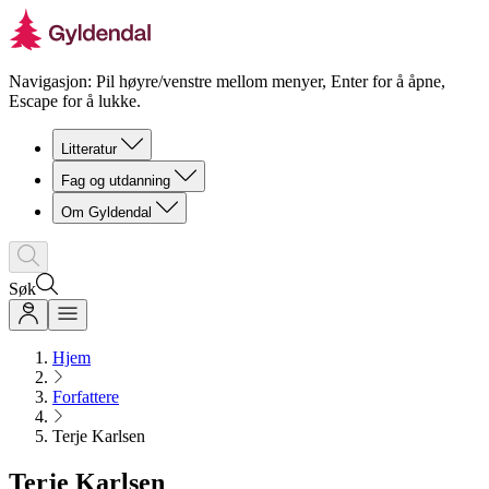
Navigasjon: Pil høyre/venstre mellom menyer, Enter for å åpne,
Escape for å lukke.
Litteratur
Fag og utdanning
Om Gyldendal
Søk
Hjem
Forfattere
Terje Karlsen
Terje Karlsen