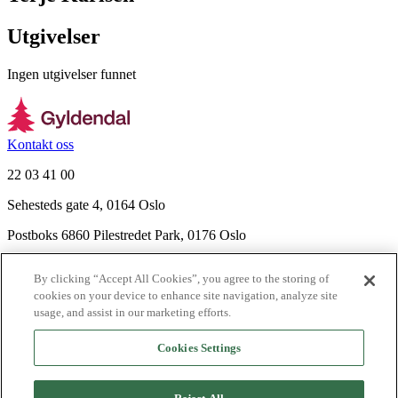
Utgivelser
Ingen utgivelser funnet
Kontakt oss
22 03 41 00
Sehesteds gate 4, 0164 Oslo
Postboks 6860 Pilestredet Park, 0176 Oslo
Finn frem
By clicking “Accept All Cookies”, you agree to the storing of
Nyhetsbrev
cookies on your device to enhance site navigation, analyze site
Ledige stillinger
usage, and assist in our marketing efforts.
Send inn manus
Cookies Settings
Om Gyldendal
Support