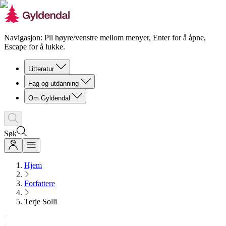
Navigasjon: Pil høyre/venstre mellom menyer, Enter for å åpne,
Escape for å lukke.
Litteratur
Fag og utdanning
Om Gyldendal
Søk
Hjem
Forfattere
Terje Solli