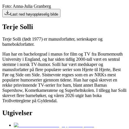
Foto: Anna-Julia Granberg
Last ned høyoppløselig bilde
Terje Solli
Terje Solli (født 1977) er manusforfatter, serieskaper og
barnebokforfatter.
Han har en bachelorgrad i manus for film og TV fra Bournemouth
University i England, og har siden tidlig 2000-tall vært en sentral
stemme i norsk TV-humor. Solli har vært medskaper og
manusforfatter på flere populære serier som Hjerte til Hjerte, Best
Før og Side om Side. Sistnevnte regnes som en av NRKs mest
populære humorserier gjennom tidene. Han har også skrevet en
rekke prisvinnende TV-serier for barn, blant annet Barnas
Supershow, Kometkameratene og Superheltskolen. I tillegg har Solli
skrevet flere barnebøker, og våren 2026 utgir han boka
Trollvettreglene på Gyldendal.
Utgivelser