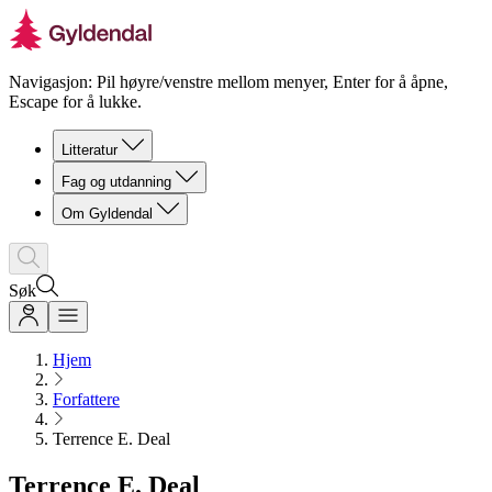
Navigasjon: Pil høyre/venstre mellom menyer, Enter for å åpne,
Escape for å lukke.
Litteratur
Fag og utdanning
Om Gyldendal
Søk
Hjem
Forfattere
Terrence E. Deal
Terrence E. Deal