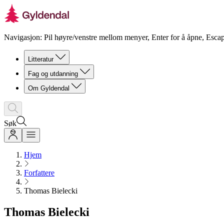
Navigasjon: Pil høyre/venstre mellom menyer, Enter for å åpne, Escap
Litteratur
Fag og utdanning
Om Gyldendal
Søk
Hjem
Forfattere
Thomas Bielecki
Thomas Bielecki