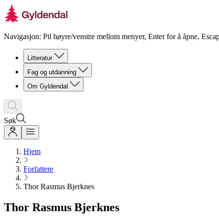
Navigasjon: Pil høyre/venstre mellom menyer, Enter for å åpne, Escap
Litteratur
Fag og utdanning
Om Gyldendal
Søk
Hjem
Forfattere
Thor Rasmus Bjerknes
Thor Rasmus Bjerknes