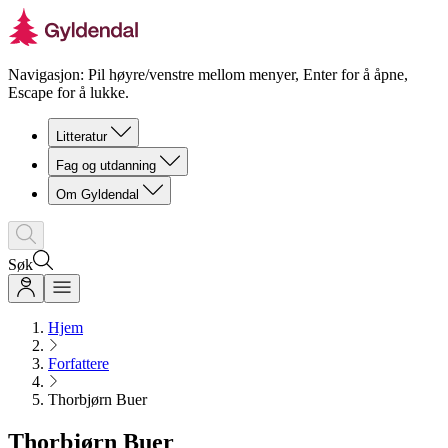
Navigasjon: Pil høyre/venstre mellom menyer, Enter for å åpne,
Escape for å lukke.
Litteratur
Fag og utdanning
Om Gyldendal
Søk
Hjem
Forfattere
Thorbjørn Buer
Thorbjørn Buer