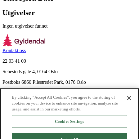
Utgivelser
Ingen utgivelser funnet
Kontakt oss
22 03 41 00
Sehesteds gate 4, 0164 Oslo
Postboks 6860 Pilestredet Park, 0176 Oslo
Finn frem
By clicking “Accept All Cookies”, you agree to the storing of
Nyhetsbrev
cookies on your device to enhance site navigation, analyze site
Ledige stillinger
usage, and assist in our marketing efforts.
Send inn manus
Cookies Settings
Om Gyldendal
Support