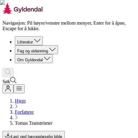
Navigasjon: Pil høyre/venstre mellom menyer, Enter for å åpne,
Escape for å lukke.
Litteratur
Fag og utdanning
Om Gyldendal
Søk
Hjem
Forfattere
Tomas Tranströmer
Last ned høyoppløselig bilde