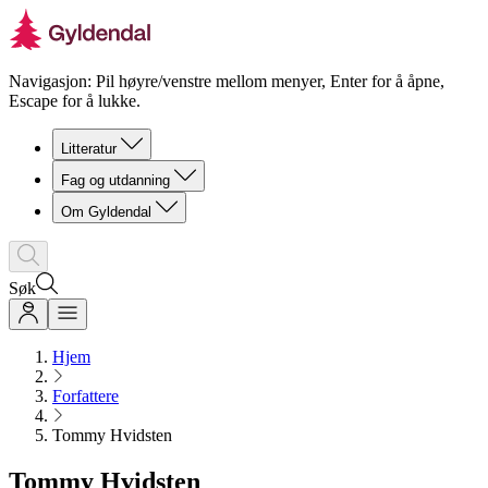
Navigasjon: Pil høyre/venstre mellom menyer, Enter for å åpne,
Escape for å lukke.
Litteratur
Fag og utdanning
Om Gyldendal
Søk
Hjem
Forfattere
Tommy Hvidsten
Tommy Hvidsten