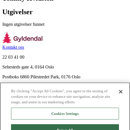
Utgivelser
Ingen utgivelser funnet
Kontakt oss
22 03 41 00
Sehesteds gate 4, 0164 Oslo
Postboks 6860 Pilestredet Park, 0176 Oslo
Finn frem
By clicking “Accept All Cookies”, you agree to the storing of
Nyhetsbrev
cookies on your device to enhance site navigation, analyze site
Ledige stillinger
usage, and assist in our marketing efforts.
Send inn manus
Cookies Settings
Om Gyldendal
Support