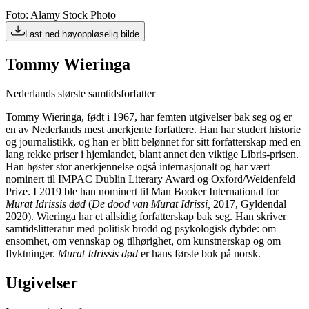
Foto: Alamy Stock Photo
Last ned høyoppløselig bilde
Tommy Wieringa
Nederlands største samtidsforfatter
Tommy Wieringa, født i 1967, har femten utgivelser bak seg og er
en av Nederlands mest anerkjente forfattere. Han har studert historie
og journalistikk, og han er blitt belønnet for sitt forfatterskap med en
lang rekke priser i hjemlandet, blant annet den viktige Libris-prisen.
Han høster stor anerkjennelse også internasjonalt og har vært
nominert til IMPAC Dublin Literary Award og Oxford/Weidenfeld
Prize. I 2019 ble han nominert til Man Booker International for
Murat Idrissis død
(
De dood van Murat Idrissi,
2017, Gyldendal
2020). Wieringa har et allsidig forfatterskap bak seg. Han skriver
samtidslitteratur med politisk brodd og psykologisk dybde: om
ensomhet, om vennskap og tilhørighet, om kunstnerskap og om
flyktninger.
Murat Idrissis død
er hans første bok på norsk.
Utgivelser