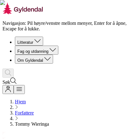
Navigasjon: Pil høyre/venstre mellom menyer, Enter for å åpne,
Escape for å lukke.
Litteratur
Fag og utdanning
Om Gyldendal
Søk
Hjem
Forfattere
Tommy Wieringa