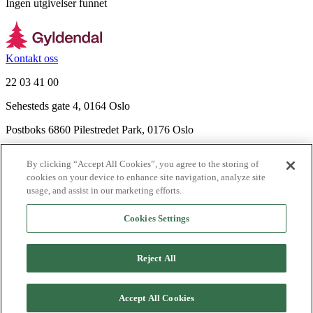
Ingen utgivelser funnet
Kontakt oss
22 03 41 00
Sehesteds gate 4, 0164 Oslo
Postboks 6860 Pilestredet Park, 0176 Oslo
Finn frem
By clicking “Accept All Cookies”, you agree to the storing of
Nyhetsbrev
cookies on your device to enhance site navigation, analyze site
Ledige stillinger
usage, and assist in our marketing efforts.
Send inn manus
Cookies Settings
Om Gyldendal
Support
Reject All
Presse
Agency
©
2026
Gyldendal
Accept All Cookies
Personvernerklæringer
Informasjonskapsler