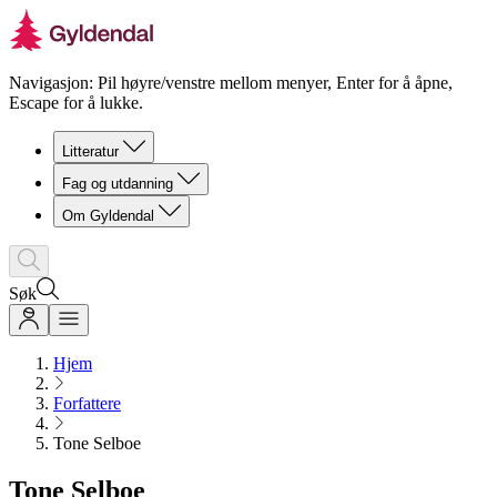
Navigasjon: Pil høyre/venstre mellom menyer, Enter for å åpne,
Escape for å lukke.
Litteratur
Fag og utdanning
Om Gyldendal
Søk
Hjem
Forfattere
Tone Selboe
Tone Selboe