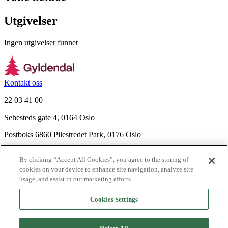
Utgivelser
Ingen utgivelser funnet
Kontakt oss
22 03 41 00
Sehesteds gate 4, 0164 Oslo
Postboks 6860 Pilestredet Park, 0176 Oslo
Finn frem
By clicking “Accept All Cookies”, you agree to the storing of
Nyhetsbrev
cookies on your device to enhance site navigation, analyze site
Ledige stillinger
usage, and assist in our marketing efforts.
Send inn manus
Cookies Settings
Om Gyldendal
Support