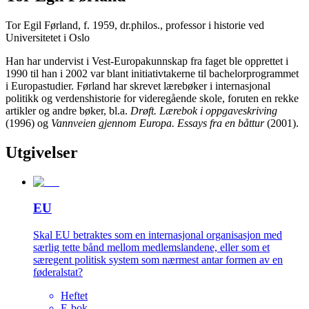
Tor Egil Førland, f. 1959, dr.philos., professor i historie ved
Universitetet i Oslo
Han har undervist i Vest-Europakunnskap fra faget ble opprettet i
1990 til han i 2002 var blant initiativtakerne til bachelorprogrammet
i Europastudier. Førland har skrevet lærebøker i internasjonal
politikk og verdenshistorie for videregående skole, foruten en rekke
artikler og andre bøker, bl.a.
Drøft. Lærebok i oppgaveskriving
(1996) og
Vannveien gjennom Europa. Essays fra en båttur
(2001).
Utgivelser
EU
Skal EU betraktes som en internasjonal organisasjon med
særlig tette bånd mellom medlemslandene, eller som et
særegent politisk system som nærmest antar formen av en
føderalstat?
Heftet
E-bok