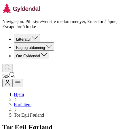
Navigasjon: Pil høyre/venstre mellom menyer, Enter for å åpne,
Escape for å lukke.
Litteratur
Fag og utdanning
Om Gyldendal
Søk
Hjem
Forfattere
Tor Egil Førland
Tor Egil Førland