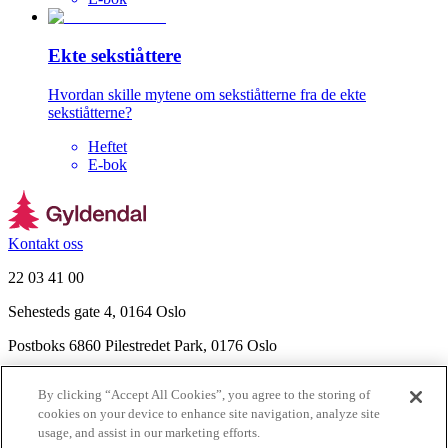
Ekte sekstiåttere
Hvordan skille mytene om sekstiåtterne fra de ekte
sekstiåtterne?
Heftet
E-bok
Kontakt oss
22 03 41 00
Sehesteds gate 4, 0164 Oslo
Postboks 6860 Pilestredet Park, 0176 Oslo
Finn frem
By clicking “Accept All Cookies”, you agree to the storing of
Nyhetsbrev
cookies on your device to enhance site navigation, analyze site
Ledige stillinger
usage, and assist in our marketing efforts.