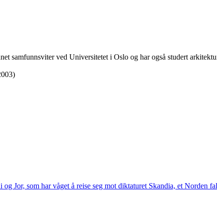
net samfunnsviter ved Universitetet i Oslo og har også studert arkitekt
2003)
g Jor, som har våget å reise seg mot diktaturet Skandia, et Norden fal