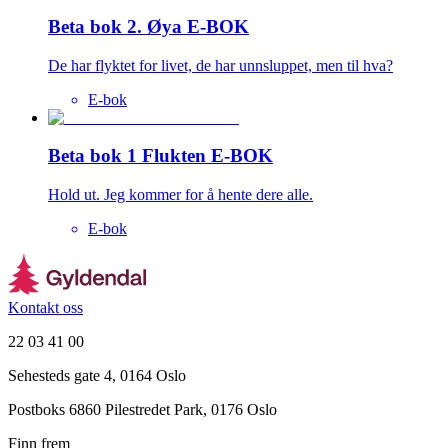
Beta bok 2. Øya E-BOK
De har flyktet for livet, de har unnsluppet, men til hva?
E-bok
Beta bok 1 Flukten E-BOK
Hold ut. Jeg kommer for å hente dere alle.
E-bok
Kontakt oss
22 03 41 00
Sehesteds gate 4, 0164 Oslo
Postboks 6860 Pilestredet Park, 0176 Oslo
Finn frem