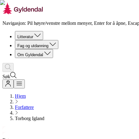
Navigasjon: Pil høyre/venstre mellom menyer, Enter for å åpne, Escap
Litteratur
Fag og utdanning
Om Gyldendal
Søk
Hjem
Forfattere
Torborg Igland