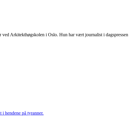
ur ved Arkitekthøgskolen i Oslo. Hun har vært journalist i dagspressen
t i hendene på tyranner.