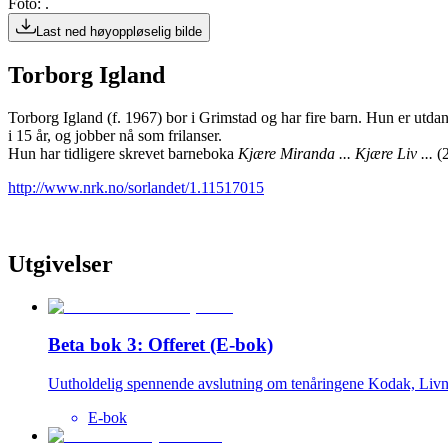
Foto: .
Last ned høyoppløselig bilde
Torborg Igland
Torborg Igland (f. 1967) bor i Grimstad og har fire barn. Hun er utdan
i 15 år, og jobber nå som frilanser.
Hun har tidligere skrevet barneboka
Kjære Miranda ... Kjære Liv ...
(
http://www.nrk.no/sorlandet/1.11517015
Utgivelser
Beta bok 3: Offeret (E-bok)
Uutholdelig spennende avslutning om tenåringene Kodak, Livni o
E-bok