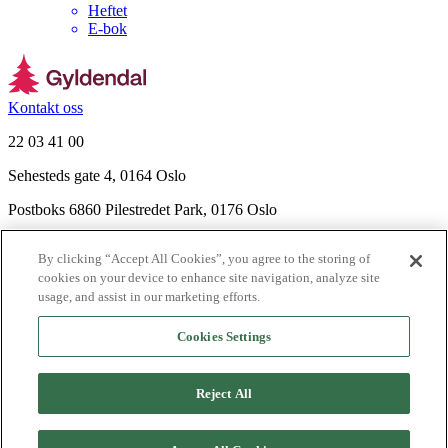
Heftet
E-bok
Kontakt oss
22 03 41 00
Sehesteds gate 4, 0164 Oslo
Postboks 6860 Pilestredet Park, 0176 Oslo
Finn frem
By clicking “Accept All Cookies”, you agree to the storing of
Nyhetsbrev
cookies on your device to enhance site navigation, analyze site
Ledige stillinger
usage, and assist in our marketing efforts.
Send inn manus
Cookies Settings
Om Gyldendal
Support
Reject All
Presse
Agency