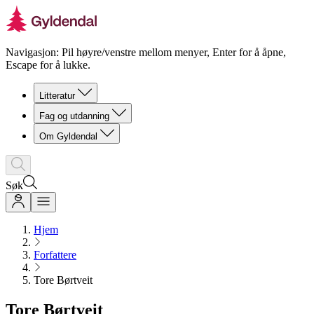
Navigasjon: Pil høyre/venstre mellom menyer, Enter for å åpne,
Escape for å lukke.
Litteratur
Fag og utdanning
Om Gyldendal
Søk
Hjem
Forfattere
Tore Børtveit
Tore Børtveit