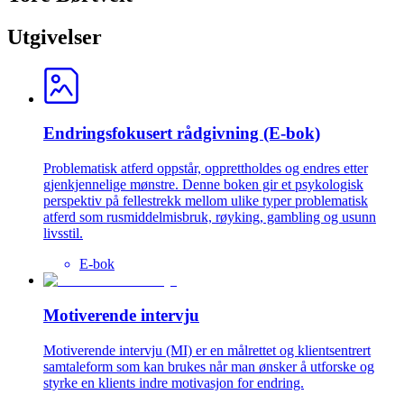
Utgivelser
Endringsfokusert rådgivning (E-bok)
Problematisk atferd oppstår, opprettholdes og endres etter
gjenkjennelige mønstre. Denne boken gir et psykologisk
perspektiv på fellestrekk mellom ulike typer problematisk
atferd som rusmiddelmisbruk, røyking, gambling og usunn
livsstil.
E-bok
Motiverende intervju
Motiverende intervju (MI) er en målrettet og klientsentrert
samtaleform som kan brukes når man ønsker å utforske og
styrke en klients indre motivasjon for endring.