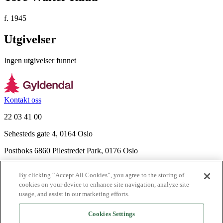
f. 1945
Utgivelser
Ingen utgivelser funnet
Kontakt oss
22 03 41 00
Sehesteds gate 4, 0164 Oslo
Postboks 6860 Pilestredet Park, 0176 Oslo
Finn frem
By clicking “Accept All Cookies”, you agree to the storing of
Nyhetsbrev
cookies on your device to enhance site navigation, analyze site
Ledige stillinger
usage, and assist in our marketing efforts.
Send inn manus
Cookies Settings
Om Gyldendal