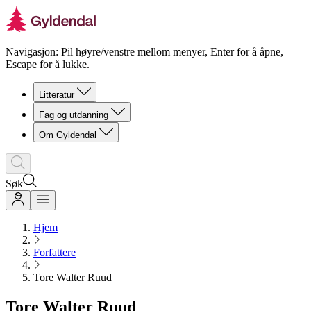
Navigasjon: Pil høyre/venstre mellom menyer, Enter for å åpne,
Escape for å lukke.
Litteratur
Fag og utdanning
Om Gyldendal
Søk
Hjem
Forfattere
Tore Walter Ruud
Tore Walter Ruud