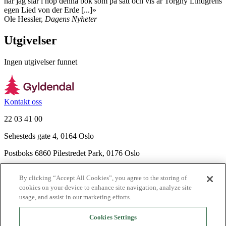
när jag slår i hop denna bok som på sätt och vis är Torgny Lindgrens
egen Lied von der Erde [...]»
Ole Hessler,
Dagens Nyheter
Utgivelser
Ingen utgivelser funnet
Kontakt oss
22 03 41 00
Sehesteds gate 4, 0164 Oslo
Postboks 6860 Pilestredet Park, 0176 Oslo
Finn frem
By clicking “Accept All Cookies”, you agree to the storing of
Nyhetsbrev
cookies on your device to enhance site navigation, analyze site
Ledige stillinger
usage, and assist in our marketing efforts.
Send inn manus
Cookies Settings
Om Gyldendal