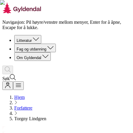
Navigasjon: Pil høyre/venstre mellom menyer, Enter for å åpne,
Escape for å lukke.
Litteratur
Fag og utdanning
Om Gyldendal
Søk
Hjem
Forfattere
Torgny Lindgren