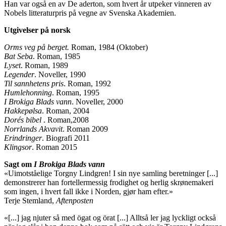
Han var også en av De aderton, som hvert år utpeker vinneren av
Nobels litteraturpris på vegne av Svenska Akademien.
Utgivelser på norsk
Orms veg på berget.
Roman, 1984 (Oktober)
Bat Seba
. Roman, 1985
Lyset
. Roman, 1989
Legender
. Noveller, 1990
Til sannhetens pris
. Roman, 1992
Humlehonning
. Roman, 1995
I Brokiga Blads vann
. Noveller, 2000
Hakkepølsa
. Roman, 2004
Dorés bibel
. Roman,2008
Norrlands Akvavit
. Roman 2009
Erindringer
. Biografi 2011
Klingsor
. Roman 2015
Sagt om
I Brokiga Blads vann
«Uimotståelige Torgny Lindgren! I sin nye samling beretninger [...]
demonstrerer han fortellermessig frodighet og herlig skrønemakeri
som ingen, i hvert fall ikke i Norden, gjør ham efter.»
Terje Stemland,
Aftenposten
«[...] jag njuter så med ögat og örat [...] Alltså ler jag lyckligt också