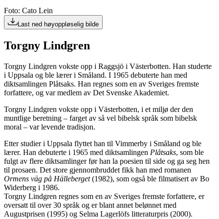
Foto: Cato Lein
Last ned høyoppløselig bilde
Torgny Lindgren
Torgny Lindgren vokste opp i Raggsjö i Västerbotten. Han studerte
i Uppsala og ble lærer i Småland. I 1965 debuterte han med
diktsamlingen Plåtsaks. Han regnes som en av Sveriges fremste
forfattere, og var medlem av Det Svenske Akademiet.
Torgny Lindgren vokste opp i Västerbotten, i et miljø der den
muntlige beretning – farget av så vel bibelsk språk som bibelsk
moral – var levende tradisjon.
Etter studier i Uppsala flyttet han til Vimmerby i Småland og ble
lærer. Han debuterte i 1965 med diktsamlingen
Plåtsaks
, som ble
fulgt av flere diktsamlinger før han la poesien til side og ga seg hen
til prosaen. Det store gjennombruddet fikk han med romanen
Ormens väg på Hälleberget
(1982), som også ble filmatisert av Bo
Widerberg i 1986.
Torgny Lindgren regnes som en av Sveriges fremste forfattere, er
oversatt til over 30 språk og er blant annet belønnet med
Augustprisen (1995) og Selma Lagerlöfs litteraturpris (2000).