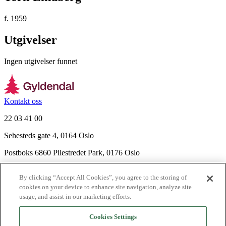
f. 1959
Utgivelser
Ingen utgivelser funnet
Kontakt oss
22 03 41 00
Sehesteds gate 4, 0164 Oslo
Postboks 6860 Pilestredet Park, 0176 Oslo
Finn frem
By clicking “Accept All Cookies”, you agree to the storing of
Nyhetsbrev
cookies on your device to enhance site navigation, analyze site
Ledige stillinger
usage, and assist in our marketing efforts.
Send inn manus
Cookies Settings
Om Gyldendal