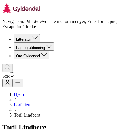
Navigasjon: Pil høyre/venstre mellom menyer, Enter for å åpne,
Escape for å lukke.
Litteratur
Fag og utdanning
Om Gyldendal
Søk
Hjem
Forfattere
Toril Lindberg
Toril Lindberg