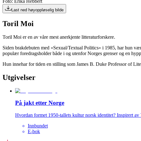
Foto: Erika Hebbert
Last ned høyoppløselig bilde
Toril Moi
Toril Moi er en av våre mest anerkjente litteraturforskere.
Siden brakdebuten med «Sexual/Textual Politics» i 1985, har hun vært en 
populær foredragsholder både i og utenfor Norges grenser og en hyppig
Hun innehar for tiden en stilling som James B. Duke Professor of L
Utgivelser
På jakt etter Norge
Hvordan formet 1950-tallets kultur norsk identitet? Inspirert av 
Innbundet
E-bok