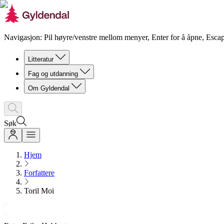
Navigasjon: Pil høyre/venstre mellom menyer, Enter for å åpne, Escap
Litteratur
Fag og utdanning
Om Gyldendal
Søk
Hjem
Forfattere
Toril Moi