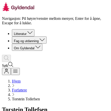
Navigasjon: Pil høyre/venstre mellom menyer, Enter for å åpne,
Escape for å lukke.
Litteratur
Fag og utdanning
Om Gyldendal
Søk
Hjem
Forfattere
Torstein Tollefsen
Torstein Tollefsen