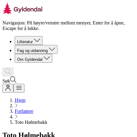
Navigasjon: Pil høyre/venstre mellom menyer, Enter for å åpne,
Escape for å lukke.
Litteratur
Fag og utdanning
Om Gyldendal
Søk
Hjem
Forfattere
Toto Hølmebakk
Toto Hølmebakk