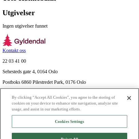
Utgivelser
Ingen utgivelser funnet
Kontakt oss
22 03 41 00
Sehesteds gate 4, 0164 Oslo
Postboks 6860 Pilestredet Park, 0176 Oslo
Finn frem
By clicking “Accept All Cookies”, you agree to the storing of
Nyhetsbrev
cookies on your device to enhance site navigation, analyze site
Ledige stillinger
usage, and assist in our marketing efforts.
Send inn manus
Cookies Settings
Om Gyldendal
Support