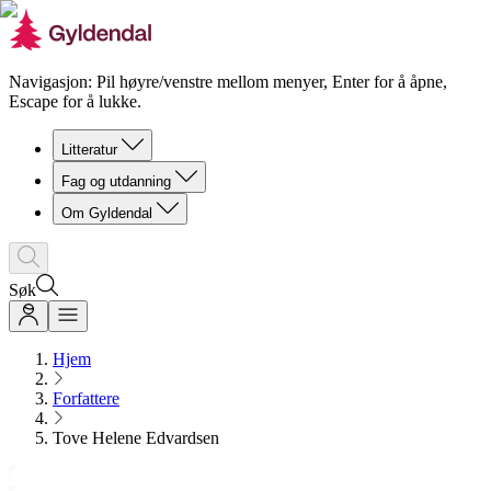
Navigasjon: Pil høyre/venstre mellom menyer, Enter for å åpne,
Escape for å lukke.
Litteratur
Fag og utdanning
Om Gyldendal
Søk
Hjem
Forfattere
Tove Helene Edvardsen