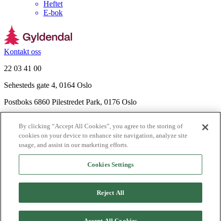
Heftet
E-bok
Kontakt oss
22 03 41 00
Sehesteds gate 4, 0164 Oslo
Postboks 6860 Pilestredet Park, 0176 Oslo
Finn frem
By clicking “Accept All Cookies”, you agree to the storing of
Nyhetsbrev
cookies on your device to enhance site navigation, analyze site
Ledige stillinger
usage, and assist in our marketing efforts.
Send inn manus
Cookies Settings
Om Gyldendal
Support
Reject All
Presse
Agency
Accept All Cookies