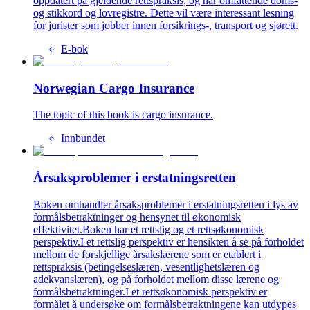
oppdatert på gjeldende rettspraksis, og har omfattende doms-
og stikkord og lovregistre. Dette vil være interessant lesning
for jurister som jobber innen forsikrings-, transport og sjørett.
E-bok
Norwegian Cargo Insurance
The topic of this book is cargo insurance.
Innbundet
Årsaksproblemer i erstatningsretten
Boken omhandler årsaksproblemer i erstatningsretten i lys av
formålsbetraktninger og hensynet til økonomisk
effektivitet.Boken har et rettslig og et rettsøkonomisk
perspektiv.I et rettslig perspektiv er hensikten å se på forholdet
mellom de forskjellige årsakslærene som er etablert i
rettspraksis (betingelseslæren, vesentlighetslæren og
adekvanslæren), og på forholdet mellom disse lærene og
formålsbetraktninger.I et rettsøkonomisk perspektiv er
formålet å undersøke om formålsbetraktningene kan utdypes