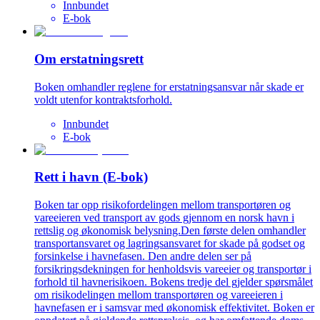
Innbundet
E-bok
Om erstatningsrett
Boken omhandler reglene for erstatningsansvar når skade er
voldt utenfor kontraktsforhold.
Innbundet
E-bok
Rett i havn (E-bok)
Boken tar opp risikofordelingen mellom transportøren og
vareeieren ved transport av gods gjennom en norsk havn i
rettslig og økonomisk belysning.Den første delen omhandler
transportansvaret og lagringsansvaret for skade på godset og
forsinkelse i havnefasen. Den andre delen ser på
forsikringsdekningen for henholdsvis vareeier og transportør i
forhold til havnerisikoen. Bokens tredje del gjelder spørsmålet
om risikodelingen mellom transportøren og vareeieren i
havnefasen er i samsvar med økonomisk effektivitet. Boken er