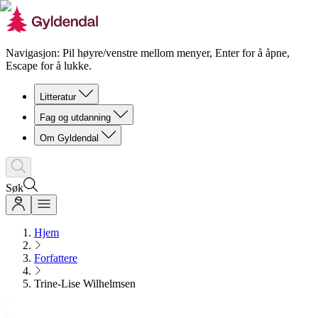
Navigasjon: Pil høyre/venstre mellom menyer, Enter for å åpne,
Escape for å lukke.
Litteratur
Fag og utdanning
Om Gyldendal
Søk
Hjem
Forfattere
Trine-Lise Wilhelmsen