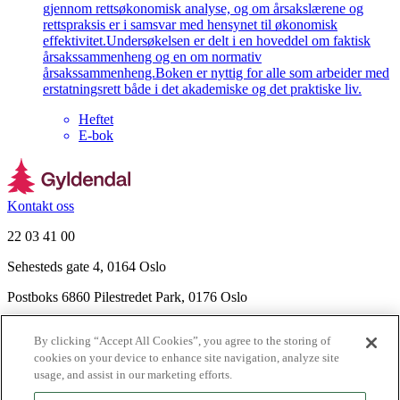
gjennom rettsøkonomisk analyse, og om årsakslærene og
rettspraksis er i samsvar med hensynet til økonomisk
effektivitet.Undersøkelsen er delt i en hoveddel om faktisk
årsakssammenheng og en om normativ
årsakssammenheng.Boken er nyttig for alle som arbeider med
erstatningsrett både i det akademiske og det praktiske liv.
Heftet
E-bok
Kontakt oss
22 03 41 00
Sehesteds gate 4, 0164 Oslo
Postboks 6860 Pilestredet Park, 0176 Oslo
Finn frem
By clicking “Accept All Cookies”, you agree to the storing of
Nyhetsbrev
cookies on your device to enhance site navigation, analyze site
Ledige stillinger
usage, and assist in our marketing efforts.
Send inn manus