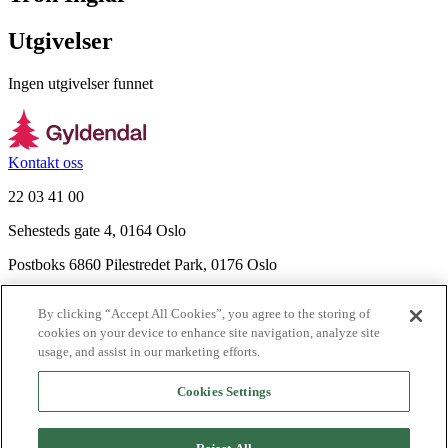
Utgivelser
Ingen utgivelser funnet
Kontakt oss
22 03 41 00
Sehesteds gate 4, 0164 Oslo
Postboks 6860 Pilestredet Park, 0176 Oslo
Finn frem
By clicking “Accept All Cookies”, you agree to the storing of
Nyhetsbrev
cookies on your device to enhance site navigation, analyze site
Ledige stillinger
usage, and assist in our marketing efforts.
Send inn manus
Cookies Settings
Om Gyldendal
Support