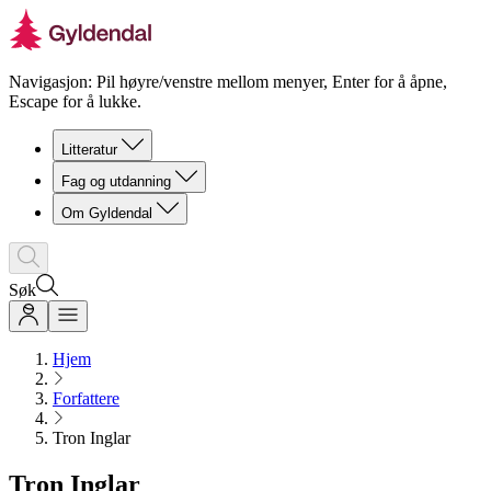
Navigasjon: Pil høyre/venstre mellom menyer, Enter for å åpne,
Escape for å lukke.
Litteratur
Fag og utdanning
Om Gyldendal
Søk
Hjem
Forfattere
Tron Inglar
Tron Inglar