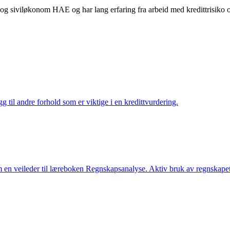
og siviløkonom HAE og har lang erfaring fra arbeid med kredittrisiko 
g til andre forhold som er viktige i en kredittvurdering.
om en veileder til læreboken Regnskapsanalyse. Aktiv bruk av regnskapet