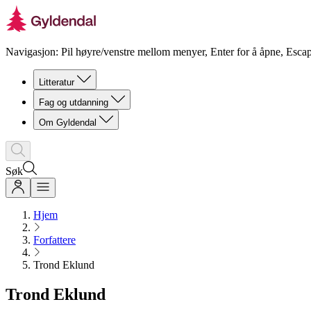
Navigasjon: Pil høyre/venstre mellom menyer, Enter for å åpne, Escap
Litteratur
Fag og utdanning
Om Gyldendal
Søk
Hjem
Forfattere
Trond Eklund
Trond Eklund