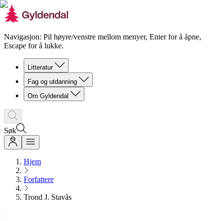
Navigasjon: Pil høyre/venstre mellom menyer, Enter for å åpne,
Escape for å lukke.
Litteratur
Fag og utdanning
Om Gyldendal
Søk
Hjem
Forfattere
Trond J. Stavås