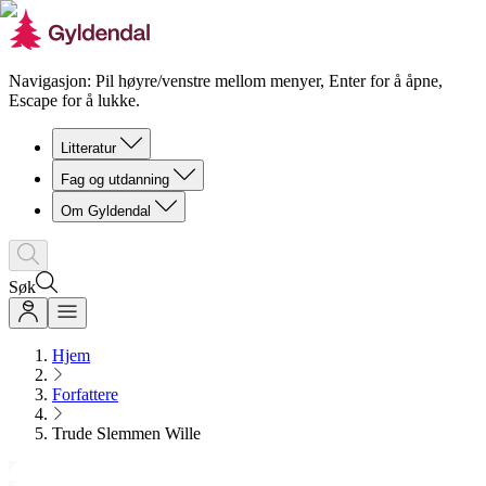
Navigasjon: Pil høyre/venstre mellom menyer, Enter for å åpne,
Escape for å lukke.
Litteratur
Fag og utdanning
Om Gyldendal
Søk
Hjem
Forfattere
Trude Slemmen Wille