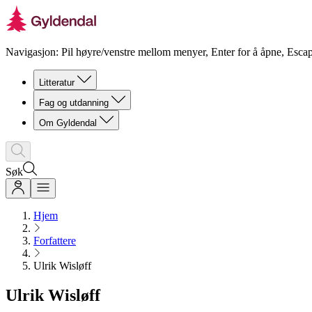
Navigasjon: Pil høyre/venstre mellom menyer, Enter for å åpne, Escap
Litteratur
Fag og utdanning
Om Gyldendal
Søk
Hjem
Forfattere
Ulrik Wisløff
Ulrik Wisløff