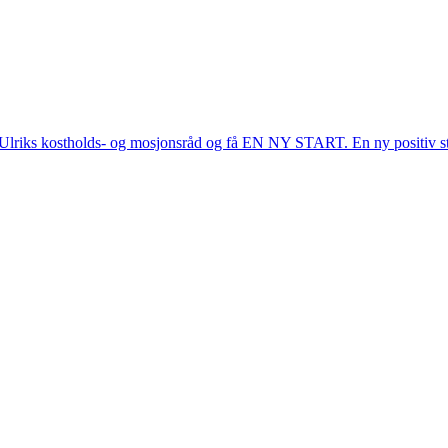
og Ulriks kostholds- og mosjonsråd og få EN NY START. En ny positiv st