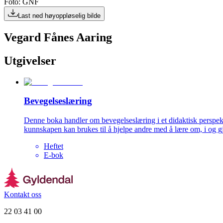
Foto: GNF
Last ned høyoppløselig bilde
Vegard Fånes Aaring
Utgivelser
Bevegelseslæring
Denne boka handler om bevegelseslæring i et didaktisk perspe
kunnskapen kan brukes til å hjelpe andre med å lære om, i og 
Heftet
E-bok
Kontakt oss
22 03 41 00