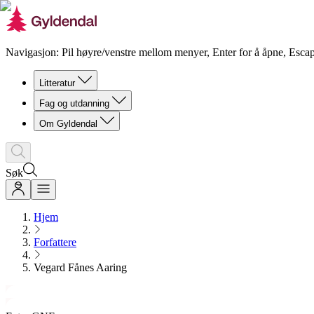
Navigasjon: Pil høyre/venstre mellom menyer, Enter for å åpne, Escap
Litteratur
Fag og utdanning
Om Gyldendal
Søk
Hjem
Forfattere
Vegard Fånes Aaring