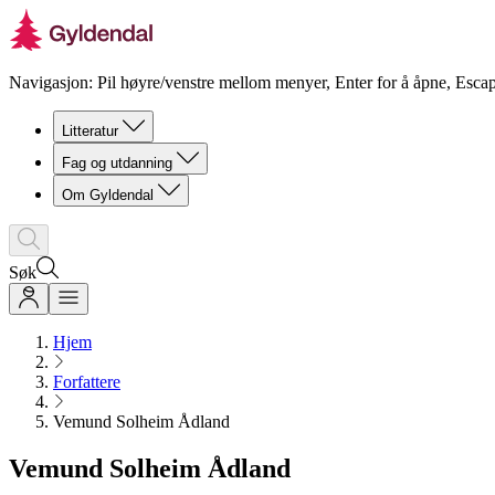
Navigasjon: Pil høyre/venstre mellom menyer, Enter for å åpne, Escap
Litteratur
Fag og utdanning
Om Gyldendal
Søk
Hjem
Forfattere
Vemund Solheim Ådland
Vemund Solheim Ådland