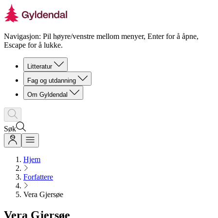
Navigasjon: Pil høyre/venstre mellom menyer, Enter for å åpne,
Escape for å lukke.
Litteratur
Fag og utdanning
Om Gyldendal
Søk
Hjem
Forfattere
Vera Gjersøe
Vera Gjersøe