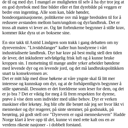
de til og med dyr. I mangel av muligheten til selv å ha dyr tror jeg at
en god dyrebok med fine bilder eller et fint dyrebilde på veggen er
bedre enn ingenting. Alle som kan, både bønder,
bondeorganisasjonene, politikerne osv må legge bredsiden til for å
redusere avstanden mellom barn/ungdom og dyr/landbruk. Det er
tross alt maten vi lever av. Og før forbrukerne begynner å stille krav,
kommer ikke dyra ut av boksene sine.
En stor takk til Astrid Lindgren som trakk i gang debatten om ny
dyrevernslov. "Livstidsfanger" kaller hun husdyrene i vårt
industrialiserte landbruk. Dyr har krav på best mulig stell den tiden
de lever, det inkluderer selvfølgelig frisk luft og å kunne bruke
kroppen sin. I motsetning til mange andre yrker arbeider bøndene
med levende dyr og en levende jord, og det må landbrukspolitikken
snart ta konsekvensen av.
Det er mitt håp med disse bøkene at våre yngste skal få litt mer
interesse og kunnskap om dyr, og at de forhåpentligvis begynner å
stille spørsmål. Dessuten er det foreldrene som leser for dem, og det
er jo bra ? Det er viktig for meg å få frem respekten for dyrene,
prøve å vise dem som individer med ulike behov. Dyr er verken
maskiner eller leketøy. Jeg blir ofte ille berørt når jeg ser hvor likt vi
mennesker og dyr reagerer, på sinte stemmer, på godsnakk, på
berøring, på godt stell osv "Dyrevern er også menneskevern" Hadde
Norge klart å leve opp til
det
, kunne vi med rette kalt oss en av
verdens rikeste nasjoner - i dobbelt forstand.