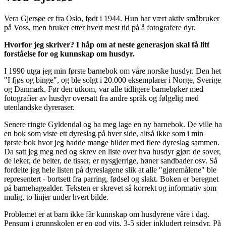
Vera Gjersøe er fra Oslo, født i 1944. Hun har vært aktiv småbruker
på Voss, men bruker etter hvert mest tid på å fotografere dyr.
Hvorfor jeg skriver? I håp om at neste generasjon skal få litt
forståelse for og kunnskap om husdyr.
I 1990 utga jeg min første barnebok om våre norske husdyr. Den het
"I fjøs og binge", og ble solgt i 20.000 eksemplarer i Norge, Sverige
og Danmark. Før den utkom, var alle tidligere barnebøker med
fotografier av husdyr oversatt fra andre språk og følgelig med
utenlandske dyreraser.
Senere ringte Gyldendal og ba meg lage en ny barnebok. De ville ha
en bok som viste ett dyreslag på hver side, altså ikke som i min
første bok hvor jeg hadde mange bilder med flere dyreslag sammen.
Da satt jeg meg ned og skrev en liste over hva husdyr gjør: de sover,
de leker, de beiter, de tisser, er nysgjerrige, høner sandbader osv. Så
fordelte jeg hele listen på dyreslagene slik at alle "gjøremålene" ble
representert - bortsett fra parring, fødsel og slakt. Boken er beregnet
på barnehagealder. Teksten er skrevet så korrekt og informativ som
mulig, to linjer under hvert bilde.
Problemet er at barn ikke får kunnskap om husdyrene våre i dag.
Pensum i grunnskolen er en god vits, 3-5 sider inkludert reinsdyr. På