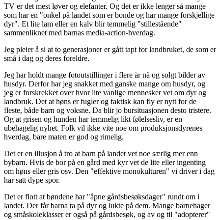
TV er det mest løver og elefanter. Og det er ikke lenger så mange
som har en "onkel på landet som er bonde og har mange forskjellige
dyr". Et lite lam eller en kalv blir temmelig "stillestående"
sammenliknet med barnas media-action-hverdag.
Jeg pleier å si at to generasjoner er gått tapt for landbruket, de som er
små i dag og deres foreldre.
Jeg har holdt mange fotoutstillinger i flere år nå og solgt bilder av
husdyr. Derfor har jeg snakket med ganske mange om husdyr, og
jeg er forskrekket over hvor lite vanlige mennesker vet om dyr og
landbruk. Det at høns er fugler og faktisk kan fly er nytt for de
fleste, både barn og voksne. Da blir jo bursituasjonen desto tristere.
Og at grisen og hunden har temmelig likt følelsesliv, er en
ubehagelig nyhet. Folk vil ikke vite noe om produksjonsdyrenes
hverdag, bare maten er god og rimelig.
Det er en illusjon å tro at barn på landet vet noe særlig mer enn
bybarn. Hvis de bor på en gård med kyr vet de lite eller ingenting
om høns eller gris osv. Den "effektive monokulturen" vi driver i dag
har satt dype spor.
Det er flott at bøndene har "åpne gårdsbesøksdager" rundt om i
landet. Der får barna ta på dyr og lukte på dem. Mange barnehager
og småskoleklasser er også på gårdsbesøk, og av og til "adopterer"