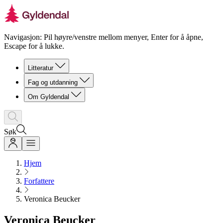
Navigasjon: Pil høyre/venstre mellom menyer, Enter for å åpne,
Escape for å lukke.
Litteratur
Fag og utdanning
Om Gyldendal
Søk
Hjem
Forfattere
Veronica Beucker
Veronica Beucker