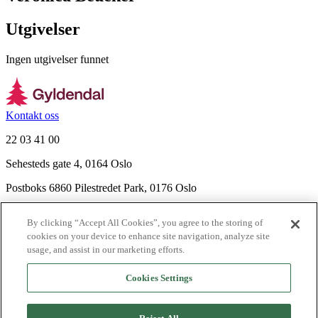
Utgivelser
Ingen utgivelser funnet
Kontakt oss
22 03 41 00
Sehesteds gate 4, 0164 Oslo
Postboks 6860 Pilestredet Park, 0176 Oslo
Finn frem
By clicking “Accept All Cookies”, you agree to the storing of
Nyhetsbrev
cookies on your device to enhance site navigation, analyze site
Ledige stillinger
usage, and assist in our marketing efforts.
Send inn manus
Cookies Settings
Om Gyldendal
Support