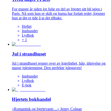
For mange år siden lot Julie en del av hjertet sitt bli igjen i
Paris. Nå som hun er skilt og barna har forlatt redet, kjenner
hun at det er tide å ta det tilbake.
Heftet
Innbundet
Lydbok
+
1
Jul i strandhuset
Jul i strandhuset renner over av kjærlighet, håp, tilgivelse og
masse julestemning. Den perfekte julegaven!
Innbundet
Lydbok
E-bok
Hjertets bokhandel
«Romantisk og hjertevarm ...» Jenny Colgan