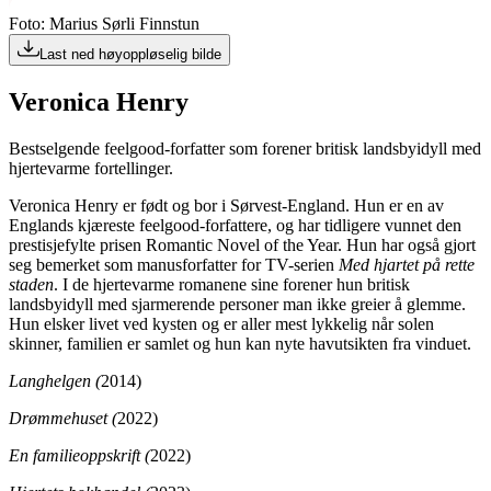
Foto: Marius Sørli Finnstun
Last ned høyoppløselig bilde
Veronica Henry
Bestselgende feelgood-forfatter som forener britisk landsbyidyll med
hjertevarme fortellinger.
Veronica Henry er født og bor i Sørvest-England. Hun er en av
Englands kjæreste feelgood-forfattere, og har tidligere vunnet den
prestisjefylte prisen Romantic Novel of the Year. Hun har også gjort
seg bemerket som manusforfatter for TV-serien
Med hjartet på rette
staden
. I de hjertevarme romanene sine forener hun britisk
landsbyidyll med sjarmerende personer man ikke greier å glemme.
Hun elsker livet ved kysten og er aller mest lykkelig når solen
skinner, familien er samlet og hun kan nyte havutsikten fra vinduet.
Langhelgen (
2014)
Drømmehuset (
2022)
En familieoppskrift (
2022)