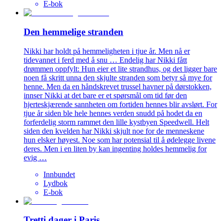
E-bok
Den hemmelige stranden
Nikki har holdt på hemmeligheten i tjue år. Men nå er
tidevannet i ferd med å snu … Endelig har Nikki fått
drømmen oppfylt: Hun eier et lite strandhus, og det ligger bare
noen få skritt unna den skjulte stranden som betyr så mye for
henne. Men da en håndskrevet trussel havner på dørstokken,
innser Nikki at det bare er et spørsmål om tid før den
hjerteskjærende sannheten om fortiden hennes blir avslørt. For
tjue år siden ble hele hennes verden snudd på hodet da en
forferdelig storm rammet den lille kystbyen Speedwell. Helt
siden den kvelden har Nikki skjult noe for de menneskene
hun elsker høyest. Noe som har potensial til å ødelegge livene
deres. Men i en liten by kan ingenting holdes hemmelig for
evig …
Innbundet
Lydbok
E-bok
Tretti dager i Paris