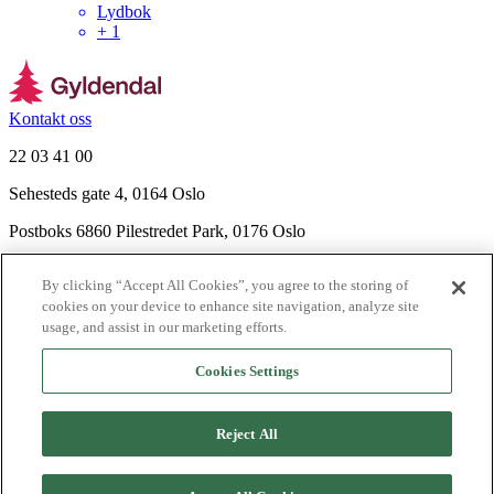
Lydbok
+
1
Kontakt oss
22 03 41 00
Sehesteds gate 4, 0164 Oslo
Postboks 6860 Pilestredet Park, 0176 Oslo
Finn frem
By clicking “Accept All Cookies”, you agree to the storing of
Nyhetsbrev
cookies on your device to enhance site navigation, analyze site
Ledige stillinger
usage, and assist in our marketing efforts.
Send inn manus
Cookies Settings
Om Gyldendal
Support
Reject All
Presse
Agency