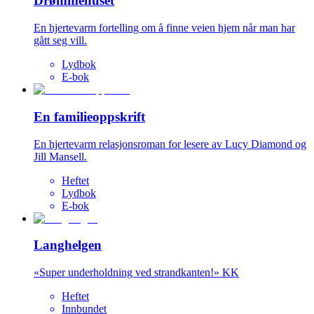
Drømmehuset
En hjertevarm fortelling om å finne veien hjem når man har
gått seg vill.
Lydbok
E-bok
En familieoppskrift
En hjertevarm relasjonsroman for lesere av Lucy Diamond og
Jill Mansell.
Heftet
Lydbok
E-bok
Langhelgen
«Super underholdning ved strandkanten!» KK
Heftet
Innbundet