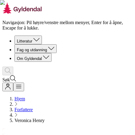
Navigasjon: Pil høyre/venstre mellom menyer, Enter for å åpne,
Escape for å lukke.
Litteratur
Fag og utdanning
Om Gyldendal
Søk
Hjem
Forfattere
Veronica Henry