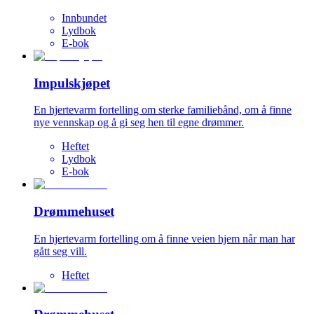
Innbundet
Lydbok
E-bok
Impulskjøpet
En hjertevarm fortelling om sterke familiebånd, om å finne
nye vennskap og å gi seg hen til egne drømmer.
Heftet
Lydbok
E-bok
Drømmehuset
En hjertevarm fortelling om å finne veien hjem når man har
gått seg vill.
Heftet