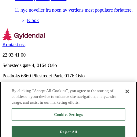
11 nye noveller fra noen av verdens mest populære forfattere.
E-bok
Kontakt oss
22 03 41 00
Sehesteds gate 4, 0164 Oslo
Postboks 6860 Pilestredet Park, 0176 Oslo
Finn frem
By clicking “Accept All Cookies”, you agree to the storing of
Nyhetsbrev
cookies on your device to enhance site navigation, analyze site
Ledige stillinger
usage, and assist in our marketing efforts.
Send inn manus
Cookies Settings
Om Gyldendal
Support
Reject All
Presse