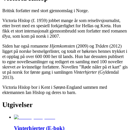
Britisk forfatter med stort gjennomslag i Norge.
Victoria Hislop (f. 1959) jobbet mange år som reiselivsjournalist,
etter hvert med en spesiell forkjærlighet for Hellas og Kreta. Hun
fikk et stort internasjonalt gjennombrudd som forfatter med romanen
Øya
, som kom på norsk i 2007.
Siden har også romanene
Hjemkomsten
(2009) og
Tråden
(2012)
ligget på norske bestselgerlister, og totalt er bøkenes hennes trykket i
et opplag på over 600 000 her til lands. Hun har dessuten publisert
to egne novellesamlinger og redigert en samling med 100 noveller
skrevet av kvinnelige forfattere. Novellen "Røde nåler på et kart" gis
ut på norsk for første gang i samlingen
Vinterhjerter
(Gyldendal
2013).
Victoria Hislop bor i Kent i Sørøst-England sammen med
ektemannen Ian Hislop og deres to barn.
Utgivelser
Vinterhjerter (E-bok)