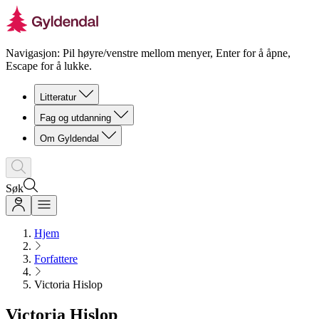
Navigasjon: Pil høyre/venstre mellom menyer, Enter for å åpne,
Escape for å lukke.
Litteratur
Fag og utdanning
Om Gyldendal
Søk
Hjem
Forfattere
Victoria Hislop
Victoria Hislop