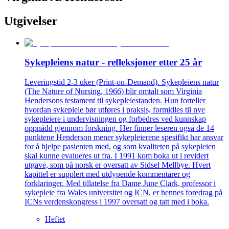
Utgivelser
Sykepleiens natur - refleksjoner etter 25 år
Leveringstid 2-3 uker (Print-on-Demand). Sykepleiens natur
(The Nature of Nursing, 1966) blir omtalt som Virginia
Hendersons testament til sykepleiestanden. Hun forteller
hvordan sykepleie bør utføres i praksis, formidles til nye
sykepleiere i undervisningen og forbedres ved kunnskap
oppnådd gjennom forskning. Her finner leseren også de 14
punktene Henderson mener sykepleierene spesifikt har ansvar
for å hjelpe pasienten med, og som kvaliteten på sykepleien
skal kunne evalueres ut fra. I 1991 kom boka ut i revidert
utgave, som på norsk er oversatt av Sidsel Mellbye. Hvert
kapittel er supplert med utdypende kommentarer og
forklaringer. Med tillatelse fra Dame June Clark, professor i
sykepleie fra Wales universitet og ICN, er hennes foredrag på
ICNs verdenskongress i 1997 oversatt og tatt med i boka.
Heftet