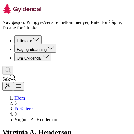
Navigasjon: Pil høyre/venstre mellom menyer, Enter for å åpne,
Escape for å lukke.
Litteratur
Fag og utdanning
Om Gyldendal
Søk
Hjem
Forfattere
Virginia A. Henderson
Virginia A. Henderson