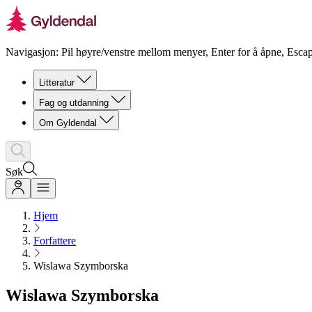
Navigasjon: Pil høyre/venstre mellom menyer, Enter for å åpne, Escap
Litteratur
Fag og utdanning
Om Gyldendal
Søk
Hjem
Forfattere
Wislawa Szymborska
Wislawa Szymborska