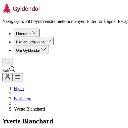
Navigasjon: Pil høyre/venstre mellom menyer, Enter for å åpne, Escap
Litteratur
Fag og utdanning
Om Gyldendal
Søk
Hjem
Forfattere
Yvette Blanchard
Yvette Blanchard