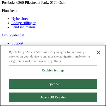
Postboks 6860 Pilestredet Park, 0176 Oslo
Finn frem
Nyhetsbrev
Ledige stillinger
Send inn manus
Om Gyldendal
Support
Presse
Agency
By clicking “Accept All Cookies”, you agree to the storing of
cookies on your device to enhance site navigation, analyze site
©
2026
Gyldendal
usage, and assist in our marketing efforts.
Personvernerklæringer
Informasjonskapsler
Cookies Settings
Reject All
Accept All Cookies