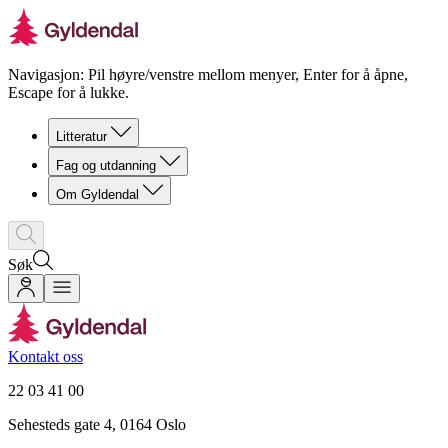
Navigasjon: Pil høyre/venstre mellom menyer, Enter for å åpne,
Escape for å lukke.
Litteratur
Fag og utdanning
Om Gyldendal
Søk
Kontakt oss
22 03 41 00
Sehesteds gate 4, 0164 Oslo