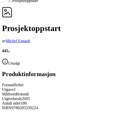
Prosjektoppstart
Prosjektoppstart
av
Michel Esnault
445,-
Utsolgt
Produktinformasjon
Format
Heftet
Utgave
1
Målform
Bokmål
Utgivelsesår
2005
Antall sider
186
ISBN
9788205339224