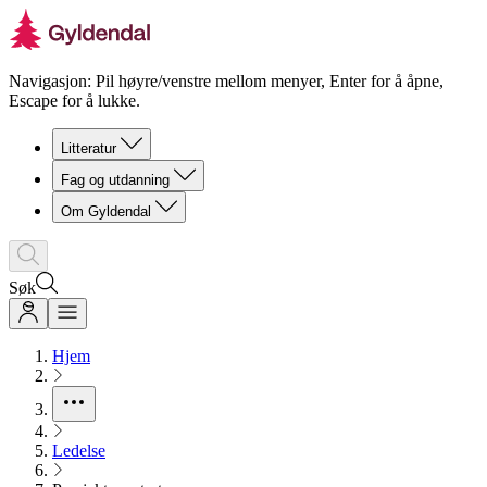
Navigasjon: Pil høyre/venstre mellom menyer, Enter for å åpne,
Escape for å lukke.
Litteratur
Fag og utdanning
Om Gyldendal
Søk
Hjem
Ledelse