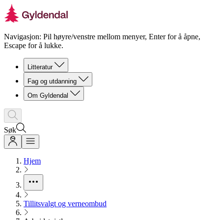
Navigasjon: Pil høyre/venstre mellom menyer, Enter for å åpne,
Escape for å lukke.
Litteratur
Fag og utdanning
Om Gyldendal
Søk
Hjem
Tillitsvalgt og verneombud