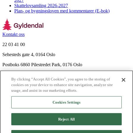
2027
Skattelovsamling 2026-2027
Plan- og bygningsloven med kommentarer (E-bok)
Kontakt oss
22 03 41 00
Sehesteds gate 4, 0164 Oslo
Postboks 6860 Pilestredet Park, 0176 Oslo
Finn frem
By clicking “Accept All Cookies”, you agree to the storing of
Nyhetsbrev
cookies on your device to enhance site navigation, analyze site
Ledige stillinger
usage, and assist in our marketing efforts.
Send inn manus
Cookies Settings
Om Gyldendal
Support
Reject All
Presse
Agency