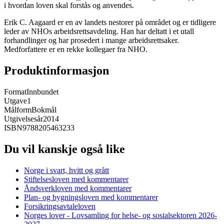
i hvordan loven skal forstås og anvendes.
Erik C. Aagaard er en av landets nestorer på området og er tidligere
leder av NHOs arbeidsrettsavdeling. Han har deltatt i et utall
forhandlinger og har prosedert i mange arbeidsrettsaker.
Medforfattere er en rekke kollegaer fra NHO.
Produktinformasjon
Format
Innbundet
Utgave
1
Målform
Bokmål
Utgivelsesår
2014
ISBN
9788205463233
Du vil kanskje også like
Norge i svart, hvitt og grått
Stiftelsesloven med kommentarer
Åndsverkloven med kommentarer
Plan- og bygningsloven med kommentarer
Forsikringsavtaleloven
Norges lover - Lovsamling for helse- og sosialsektoren 2026-