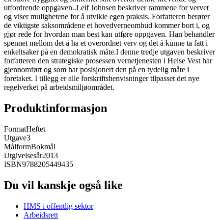
utfordrende oppgaven..Leif Johnsen beskriver rammene for vervet
og viser mulighetene for å utvikle egen praksis. Forfatteren berører
de viktigste saksområdene et hovedverneombud kommer bort i, og
gjør rede for hvordan man best kan utføre oppgaven. Han behandler
spennet mellom det å ha et overordnet verv og det å kunne ta fatt i
enkeltsaker på en demokratisk måte.I denne tredje utgaven beskriver
forfatteren den strategiske prosessen vernetjenesten i Helse Vest har
gjennomført og som har posisjonert den på en tydelig måte i
foretaket. I tillegg er alle forskriftshenvisninger tilpasset det nye
regelverket på arbeidsmiljøområdet.
Produktinformasjon
Format
Heftet
Utgave
3
Målform
Bokmål
Utgivelsesår
2013
ISBN
9788205449435
Du vil kanskje også like
HMS i offentlig sektor
Arbeidsrett