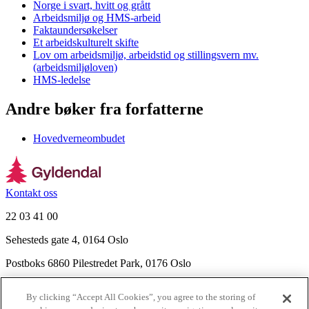
Norge i svart, hvitt og grått
Arbeidsmiljø og HMS-arbeid
Faktaundersøkelser
Et arbeidskulturelt skifte
Lov om arbeidsmiljø, arbeidstid og stillingsvern mv.
(arbeidsmiljøloven)
HMS-ledelse
Andre bøker fra forfatterne
Hovedverneombudet
Kontakt oss
22 03 41 00
Sehesteds gate 4, 0164 Oslo
Postboks 6860 Pilestredet Park, 0176 Oslo
Finn frem
By clicking “Accept All Cookies”, you agree to the storing of