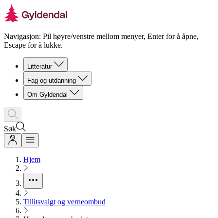
Navigasjon: Pil høyre/venstre mellom menyer, Enter for å åpne,
Escape for å lukke.
Litteratur
Fag og utdanning
Om Gyldendal
Søk
Hjem
Tillitsvalgt og verneombud