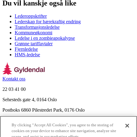
Du vil kanskje også like
Lederoppskrifter
Lederskap for bærekraftig endring
Transformasjonsledelse
Kommuneøkonomi
Ledelse i en zombieapokalypse
Grønne tariffavtaler
Fjernledelse
HMS-ledelse
Kontakt oss
22 03 41 00
Sehesteds gate 4, 0164 Oslo
Postboks 6860 Pilestredet Park, 0176 Oslo
Finn frem
By clicking “Accept All Cookies”, you agree to the storing of
Nyhetsbrev
cookies on your device to enhance site navigation, analyze site
Ledige stillinger
usage, and assist in our marketing efforts.