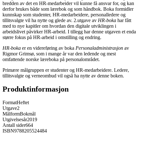
bredden av det en HR-medarbeider vil kunne få ansvar for, og kan
derfor brukes både som lærebok og som håndbok. Boka formidler
kunnskap som studenter, HR-medarbeidere, personalledere og
tillitsvalgte vil ha nytte og glede av. 2.utgave av
HR-boka
har fått
med to nye kapitler om hvordan den digitale utviklingen i
arbeidslivet påvirker HR-arbeid. I tillegg har denne utgaven et enda
større fokus på HR-arbeid i omstilling og endring.
HR-boka
er en videreføring av boka
Personaladministrasjon
av
Rigmor Grimsø, som i mange år var den ledende og mest
omfattende norske læreboka på personalområdet.
Primære målgruppen er studenter og HR-medarbeidere. Ledere,
tillitsvalgte og verneombud vil også ha nytte av denne boken.
Produktinformasjon
Format
Heftet
Utgave
2
Målform
Bokmål
Utgivelsesår
2019
Antall sider
664
ISBN
9788205524484