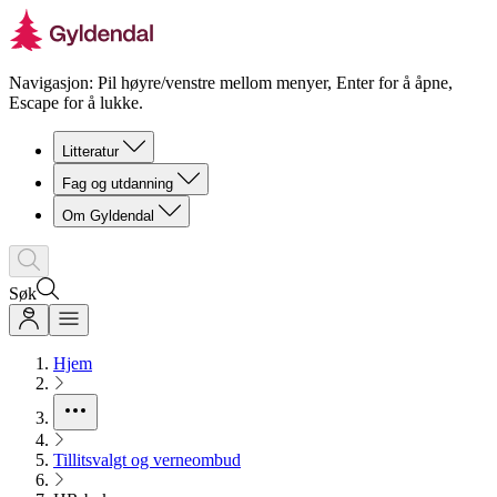
Navigasjon: Pil høyre/venstre mellom menyer, Enter for å åpne,
Escape for å lukke.
Litteratur
Fag og utdanning
Om Gyldendal
Søk
Hjem
Tillitsvalgt og verneombud