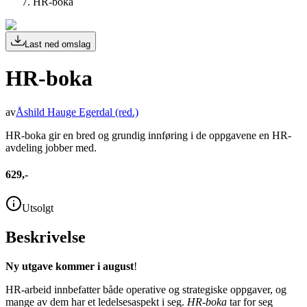
HR-boka
Last ned omslag
HR-boka
av
Åshild Hauge Egerdal
(red.)
HR-boka gir en bred og grundig innføring i de oppgavene en HR-
avdeling jobber med.
629,-
Utsolgt
Beskrivelse
Ny utgave kommer i august
!
HR-arbeid innbefatter både operative og strategiske oppgaver, og
mange av dem har et ledelsesaspekt i seg.
HR-boka
tar for seg