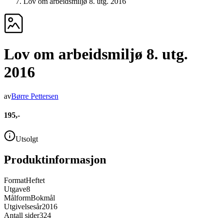
Lov om arbeidsmiljø 8. utg. 2016
Lov om arbeidsmiljø 8. utg.
2016
av
Børre Pettersen
195,-
Utsolgt
Produktinformasjon
Format
Heftet
Utgave
8
Målform
Bokmål
Utgivelsesår
2016
Antall sider
324