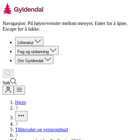
Navigasjon: Pil høyre/venstre mellom menyer, Enter for å åpne,
Escape for å lukke.
Litteratur
Fag og utdanning
Om Gyldendal
Søk
Hjem
Tillitsvalgt og verneombud