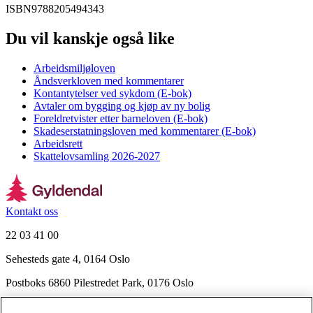
ISBN
9788205494343
Du vil kanskje også like
Arbeidsmiljøloven
Åndsverkloven med kommentarer
Kontantytelser ved sykdom (E-bok)
Avtaler om bygging og kjøp av ny bolig
Foreldretvister etter barneloven (E-bok)
Skadeserstatningsloven med kommentarer (E-bok)
Arbeidsrett
Skattelovsamling 2026-2027
Kontakt oss
22 03 41 00
Sehesteds gate 4, 0164 Oslo
Postboks 6860 Pilestredet Park, 0176 Oslo
Finn frem