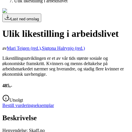
Ulik likestilling i arbeidslivet
Last ned omslag
Ulik likestilling i arbeidslivet
av
Mari Teigen
(red.)
,
Sigtona Halrynjo
(red.)
Likestillingsutviklingen er et av vår tids største sosiale og
økonomiske framskritt. Kvinners og menns deltakelse på
arbeidsmarkedet nærmer seg hverandre, og stadig flere kvinner er
økonomisk uavhengige.
485,-
Utsolgt
Bestill vurderingseksemplar
Beskrivelse
Henvendelse: Skaff.no