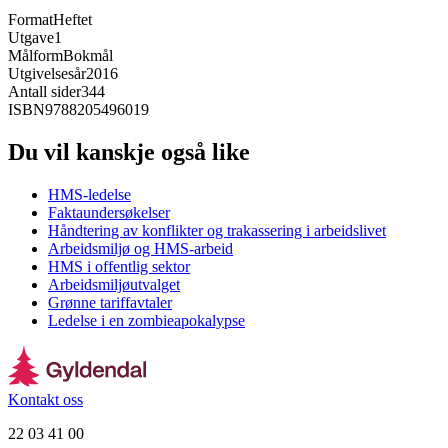
Format
Heftet
Utgave
1
Målform
Bokmål
Utgivelsesår
2016
Antall sider
344
ISBN
9788205496019
Du vil kanskje også like
HMS-ledelse
Faktaundersøkelser
Håndtering av konflikter og trakassering i arbeidslivet
Arbeidsmiljø og HMS-arbeid
HMS i offentlig sektor
Arbeidsmiljøutvalget
Grønne tariffavtaler
Ledelse i en zombieapokalypse
Kontakt oss
22 03 41 00