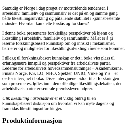
Samtidig er Norge i dag preget av motstridende tendenser. I
arbeidsliv, familieliv og samfunnsliv er det på en og samme gang
både likestillingsutvikling og påfallende stabilitet i kjønnsbestemte
mønstre. Hvordan kan dette forstås og forklares?
I denne boka presenteres forskjellige perspektiver på kjønn og
likestilling i arbeidsliv, familieliv og samfunnsliv. Målet er å gi
leserne forskningsbasert kunnskap om og innsikt i mekanismer,
barrierer og muligheter for likestillingsutvikling i årene som kommer.
I tillegg til forskningsbasert kunnskap er det i boka viet plass til
erfaringsnære innspill og perspektiver fra arbeidslivets parter.
Lederne for arbeidslivets hovedsammenslutninger – Akademikerne,
Finans Norge, KS, LO, NHO, Spekter, UNIO, Virke og YS – er
derfor intervjuet i boka. Disse intervjuene bidrar til at forskningen
som presenteres, løftes inn i den offentlige likestillingsdebatten, der
arbeidslivets parter er sentrale premissleverandører.
Ulik likestilling i arbeidslivet
er et viktig bidrag til en
kunnskapsbasert diskusjon om hvordan vi kan møte dagens og
framtidas likestillingsutfordringer.
Produktinformasjon