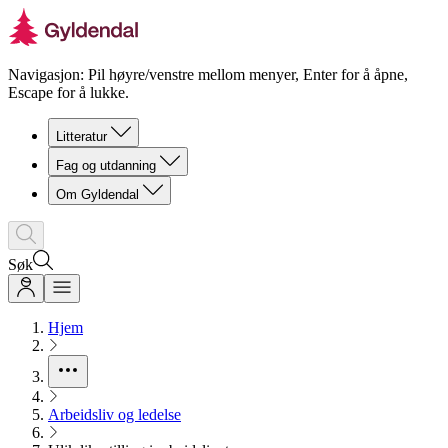
Navigasjon: Pil høyre/venstre mellom menyer, Enter for å åpne,
Escape for å lukke.
Litteratur
Fag og utdanning
Om Gyldendal
Søk
Hjem
Arbeidsliv og ledelse