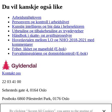
Du vil kanskje også like
Arbeidsmiljøloven
Personvern og kontroll i arbeidslivet
Kunstig intelligens og big data i helsesektoren
Utbetaling og tilbakebetaling av trygdeytelser
Håndbok i skatte- og avgiftsprosedyre
Hovedavtalen mellom LO og NHO 2018-2021 med
kommentarer
Frihet, likhet og mangfold (E-bok)
Forvaltningsskjønn og domstolskontroll (E-bok)
Kontakt oss
22 03 41 00
Sehesteds gate 4, 0164 Oslo
Postboks 6860 Pilestredet Park, 0176 Oslo
Finn frem
By clicking “Accept All Cookies”, you agree to the storing of