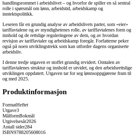
handlingsrommet i arbeidslivet – og hvorfor de spiller en så sentral
rolle i spørsmål om lønn, arbeidstid, arbeidskamp og
inntektspolitikk.
Leseren får en grundig analyse av arbeidslivets parter, som «eier»
tariffavtalene og av myndighetenes rolle, av tariffavtalenes form og
innhold og de rettslige reguleringene av dem, og av hvordan
revisjon av tariffavtaler og arbeidskamp foregår. Forfatterne peker
også på noen utviklingstrekk som kan utfordre dagens organiserte
arbeidsliv.
I denne tredje utgaven er stoffet grundig revidert. Omtalen av
tariffavtalenes struktur og innhold er utvidet, og den arbeidsrettslige
utviklingen oppdatert. Utgaven tar for seg lønnsoppgjørene fram til
og med 2025.
Produktinformasjon
Format
Heftet
Utgave
3
Målform
Bokmål
Utgivelsesår
2026
Antall sider
284
ISBN
9788205608016