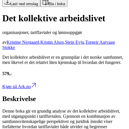
Last ned omslag
Bla i boka
Det kollektive arbeidslivet
organisasjoner, tariffavtaler og lønnsoppgjør
av
Kristine Nergaard
,
Kristin Alsos
,
Stein Evju
,
Torgeir Aarvaag
Stokke
Det kollektive arbeidslivet er en grunnpilar i det norske samfunnet,
men likevel er det relativt liten kjennskap til hvordan det fungerer.
579,-
Kjøp på Ark.no
Beskrivelse
Denne boka gir en grundig analyse av det kollektive arbeidslivet,
med utgangspunkt i tariffavtalen. Gjennom en kombinasjon av
samfunnsvitenskapelige perspektiver og juridisk innsikt viser
forfatterne hvordan tariffavtaler både utvider og begrenser