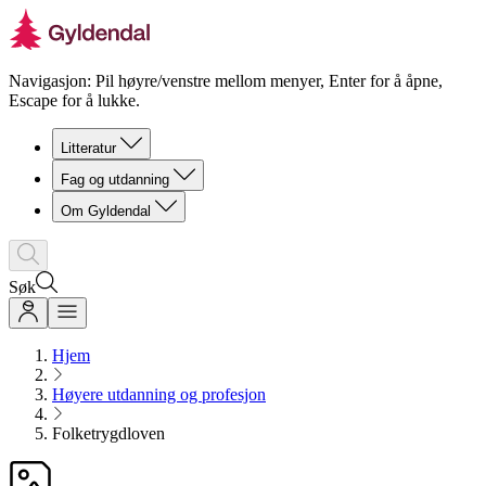
Navigasjon: Pil høyre/venstre mellom menyer, Enter for å åpne,
Escape for å lukke.
Litteratur
Fag og utdanning
Om Gyldendal
Søk
Hjem
Høyere utdanning og profesjon
Folketrygdloven