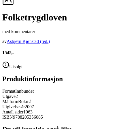
Folketrygdloven
med kommentarer
av
Asbjørn Kjønstad
(red.)
1545,-
Utsolgt
Produktinformasjon
Format
Innbundet
Utgave
2
Målform
Bokmål
Utgivelsesår
2007
Antall sider
1063
ISBN
9788205356085