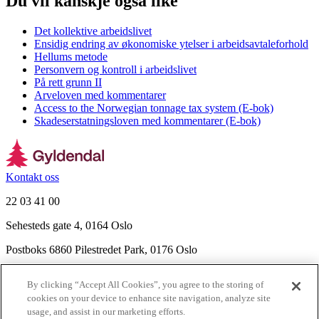
Du vil kanskje også like
Det kollektive arbeidslivet
Ensidig endring av økonomiske ytelser i arbeidsavtaleforhold
Hellums metode
Personvern og kontroll i arbeidslivet
På rett grunn II
Arveloven med kommentarer
Access to the Norwegian tonnage tax system (E-bok)
Skadeserstatningsloven med kommentarer (E-bok)
Kontakt oss
22 03 41 00
Sehesteds gate 4, 0164 Oslo
Postboks 6860 Pilestredet Park, 0176 Oslo
Finn frem
By clicking “Accept All Cookies”, you agree to the storing of
Nyhetsbrev
cookies on your device to enhance site navigation, analyze site
Ledige stillinger
usage, and assist in our marketing efforts.