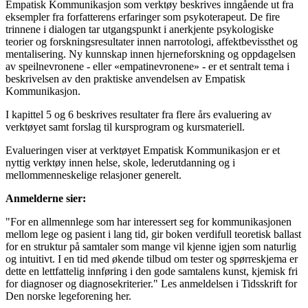
Empatisk Kommunikasjon som verktøy beskrives inngående ut fra
eksempler fra forfatterens erfaringer som psykoterapeut. De fire
trinnene i dialogen tar utgangspunkt i anerkjente psykologiske
teorier og forskningsresultater innen narrotologi, affektbevissthet og
mentalisering. Ny kunnskap innen hjerneforskning og oppdagelsen
av speilnevronene - eller «empatinevronene» - er et sentralt tema i
beskrivelsen av den praktiske anvendelsen av Empatisk
Kommunikasjon.
I kapittel 5 og 6 beskrives resultater fra flere års evaluering av
verktøyet samt forslag til kursprogram og kursmateriell.
Evalueringen viser at verktøyet Empatisk Kommunikasjon er et
nyttig verktøy innen helse, skole, lederutdanning og i
mellommenneskelige relasjoner generelt.
Anmelderne sier:
"For en allmennlege som har interessert seg for kommunikasjonen
mellom lege og pasient i lang tid, gir boken verdifull teoretisk ballast
for en struktur på samtaler som mange vil kjenne igjen som naturlig
og intuitivt. I en tid med økende tilbud om tester og spørreskjema er
dette en lettfattelig innføring i den gode samtalens kunst, kjemisk fri
for diagnoser og diagnosekriterier." Les anmeldelsen i Tidsskrift for
Den norske legeforening her.