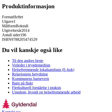
Produktinformasjon
Format
Heftet
Utgave
1
Målform
Bokmål
Utgivelsesår
2014
Antall sider
196
ISBN
9788205474529
Du vil kanskje også like
Til den andres beste
Veileder i trygdemedisin
Helsefremmende lokalsamfunn (E-bok)
Relasjonens betydning
Kommunens barnevern
Barn på flukt
Flerkulturell forståelse i praksis
Ungdom, livsstil og helsefremmende arbeid
Kontakt oss