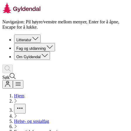
Navigasjon: Pil høyre/venstre mellom menyer, Enter for å åpne,
Escape for å lukke.
Litteratur
Fag og utdanning
Om Gyldendal
Søk
Hjem
Helse- og sosialfag