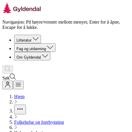
Navigasjon: Pil høyre/venstre mellom menyer, Enter for å åpne,
Escape for å lukke.
Litteratur
Fag og utdanning
Om Gyldendal
Søk
Hjem
Folkehelse og forebygging