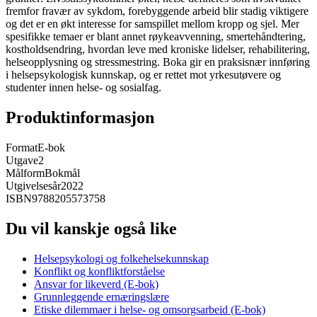
fremfor fravær av sykdom, forebyggende arbeid blir stadig viktigere
og det er en økt interesse for samspillet mellom kropp og sjel. Mer
spesifikke temaer er blant annet røykeavvenning, smertehåndtering,
kostholdsendring, hvordan leve med kroniske lidelser, rehabilitering,
helseopplysning og stressmestring. Boka gir en praksisnær innføring
i helsepsykologisk kunnskap, og er rettet mot yrkesutøvere og
studenter innen helse- og sosialfag.
Produktinformasjon
Format
E-bok
Utgave
2
Målform
Bokmål
Utgivelsesår
2022
ISBN
9788205573758
Du vil kanskje også like
Helsepsykologi og folkehelsekunnskap
Konflikt og konfliktforståelse
Ansvar for likeverd (E-bok)
Grunnleggende ernæringslære
Etiske dilemmaer i helse- og omsorgsarbeid (E-bok)