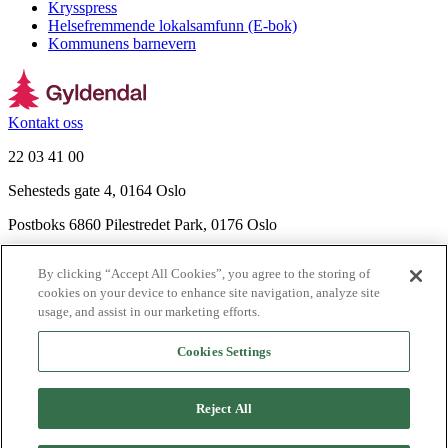
Krysspress
Helsefremmende lokalsamfunn (E-bok)
Kommunens barnevern
Kontakt oss
22 03 41 00
Sehesteds gate 4, 0164 Oslo
Postboks 6860 Pilestredet Park, 0176 Oslo
Finn frem
By clicking “Accept All Cookies”, you agree to the storing of
Nyhetsbrev
cookies on your device to enhance site navigation, analyze site
Ledige stillinger
usage, and assist in our marketing efforts.
Send inn manus
Cookies Settings
Om Gyldendal
Support
Reject All
Presse
Agency