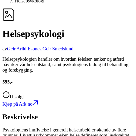
Helsepsykologi
Helsepsykologi
av
Geir Arild Espnes
,
Geir Smedslund
Helsepsykologien handler om hvordan følelser, tanker og atferd
påvirker vår helsetilstand, samt psykologiens bidrag til behandling
og forebygging.
595,-
Utsolgt
Kjøp på Ark.no
Beskrivelse
Psykologiens innflytelse i generelt helsearbeid er økende av flere
grunner: Livsstilssykdommer øker, helse defineres som livskvalitet