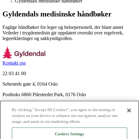
Gyldendals medisinske håndbøker
Gyldendals medisinske håndbøker
Faglige håndbøker for leger og helsepersonell, der blant annet
Veileder i trygdemedisin gir oppdatert oversikt over regelverk,
legeerklæringer og sakkyndigrollen.
Kontakt oss
22 03 41 00
Sehesteds gate 4, 0164 Oslo
Postboks 6860 Pilestredet Park, 0176 Oslo
Finn frem
By clicking “Accept All Cookies”, you agree to the storing of
Nyhetsbrev
cookies on your device to enhance site navigation, analyze site
Ledige stillinger
usage, and assist in our marketing efforts.
Send inn manus
Cookies Settings
Om Gyldendal