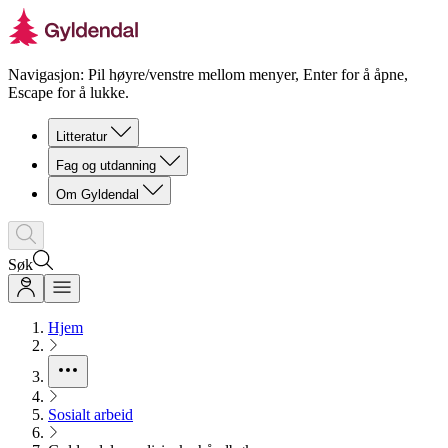
Navigasjon: Pil høyre/venstre mellom menyer, Enter for å åpne,
Escape for å lukke.
Litteratur
Fag og utdanning
Om Gyldendal
Søk
Hjem
Sosialt arbeid