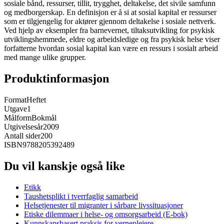
sosiale bånd, ressurser, tillit, trygghet, deltakelse, det sivile samfunn
og medborgerskap. En definisjon er å si at sosial kapital er ressurser
som er tilgjengelig for aktører gjennom deltakelse i sosiale nettverk.
Ved hjelp av eksempler fra barnevernet, tiltaksutvikling for psykisk
utviklingshemmede, eldre og arbeidsledige og fra psykisk helse viser
forfatterne hvordan sosial kapital kan være en ressurs i sosialt arbeid
med mange ulike grupper.
Produktinformasjon
Format
Heftet
Utgave
1
Målform
Bokmål
Utgivelsesår
2009
Antall sider
200
ISBN
9788205392489
Du vil kanskje også like
Etikk
Taushetsplikt i tverrfaglig samarbeid
Helsetjenester til migranter i sårbare livssituasjoner
Etiske dilemmaer i helse- og omsorgsarbeid (E-bok)
Kunnskapsbasert praksis for vernepleiere