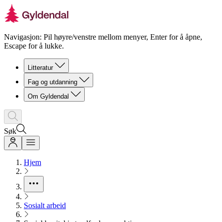
Navigasjon: Pil høyre/venstre mellom menyer, Enter for å åpne,
Escape for å lukke.
Litteratur
Fag og utdanning
Om Gyldendal
Søk
Hjem
Sosialt arbeid