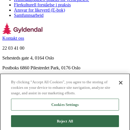
Flerkulturell forståelse i praksis
Ansvar for likeverd (E-bok)
Samfunnsarbeid
Kontakt oss
22 03 41 00
Sehesteds gate 4, 0164 Oslo
Postboks 6860 Pilestredet Park, 0176 Oslo
Finn frem
By clicking “Accept All Cookies”, you agree to the storing of
Nyhetsbrev
cookies on your device to enhance site navigation, analyze site
Ledige stillinger
usage, and assist in our marketing efforts.
Send inn manus
Cookies Settings
Om Gyldendal
Support
Reject All
Presse
Agency