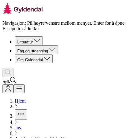
Navigasjon: Pil høyre/venstre mellom menyer, Enter for å åpne,
Escape for å lukke.
Litteratur
Fag og utdanning
Om Gyldendal
Søk
Hjem
Jus