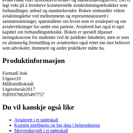
lagt vekt på å fremheve kommersielle avtaleslutningsteknikker som
forhandlinger, anbud og standardavtaler. Boken omhandler videre
avtaleinngåelse ved mellommenn og representasjonsrett i
sammenslutninger, spørsmålene om hvem som er avtalepart og om
avtalevirkninger for andre enn partene. Avtalerett har også et eget
kapittel om forhandlingsteknikk. Boken er spesielt tilpasset
læringskravene for studenter ved de juridiske fakulteter, men er som
en alminnelig fremstilling av avtaleretten også rettet inn mot behovet
som advokater, dommere og andre praktikere måtte ha.
Produktinformasjon
Format
E-bok
Utgave
10
Målform
Bokmål
Utgivelsesår
2017
ISBN
9788205497757
Du vil kanskje også like
Avtalerett i et nøtteskall
Kunstig intelligens og big data i helsesektoren
Merverdiavgift i et nøtteskall