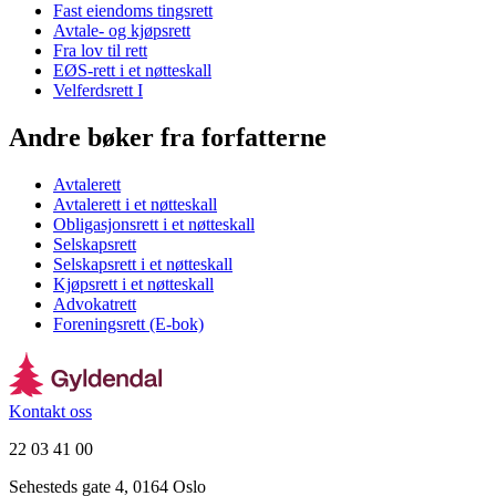
Fast eiendoms tingsrett
Avtale- og kjøpsrett
Fra lov til rett
EØS-rett i et nøtteskall
Velferdsrett I
Andre bøker fra forfatterne
Avtalerett
Avtalerett i et nøtteskall
Obligasjonsrett i et nøtteskall
Selskapsrett
Selskapsrett i et nøtteskall
Kjøpsrett i et nøtteskall
Advokatrett
Foreningsrett (E-bok)
Kontakt oss
22 03 41 00
Sehesteds gate 4, 0164 Oslo