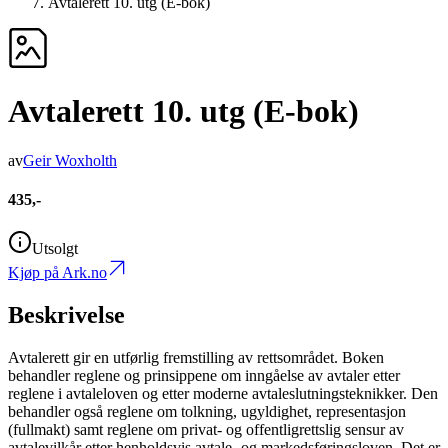
Avtalerett 10. utg (E-bok)
Avtalerett 10. utg (E-bok)
av
Geir Woxholth
435,-
Utsolgt
Kjøp på Ark.no
Beskrivelse
Avtalerett gir en utførlig fremstilling av rettsområdet. Boken
behandler reglene og prinsippene om inngåelse av avtaler etter
reglene i avtaleloven og etter moderne avtaleslutningsteknikker. Den
behandler også reglene om tolkning, ugyldighet, representasjon
(fullmakt) samt reglene om privat- og offentligrettslig sensur av
avtalevilkår etter henholdsvis avtale- og markedsføringsloven. Det er